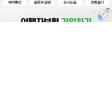
예약확인
질문과 답변
오시는길
전화걸기
한국여행업협동조합 대표 : 변영호 사업자등록번호 : .525-88-00055
입금계좌 : 국민은행 : 423701-01-159150 / 예금주: 한국여행업협동조합
통신판매업신고번호 : 제2015-서울종로-0735호
관광사업자등록번호 : 제2015-000036호
서울특별시 종로구 인사동5길 25, 하나로빌딩 808호
전문상담센터 1668-1968, 고객센터 02-722-7112
대표번호 02-6216-5600, Fax 02-6003-0015
Copyright ⓒ 2020 Travel Coop All Right Reserved