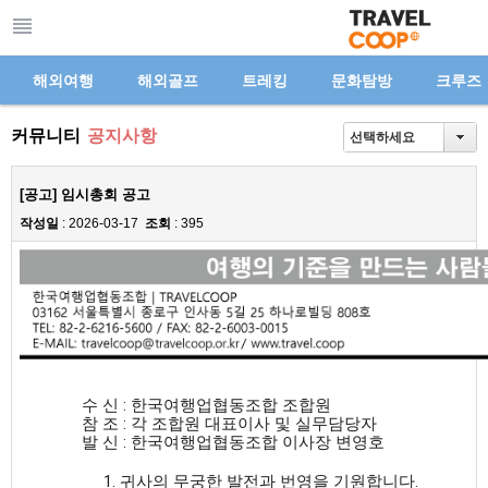
해외여행
해외골프
트레킹
문화탐방
크루즈
커뮤니티
공지사항
선택하세요
[공고] 임시총회 공고
작성일
: 2026-03-17
조회
: 395
수 신 : 한국여행업협동조합 조합원
참 조 : 각 조합원 대표이사 및 실무담당자
발 신 : 한국여행업협동조합 이사장 변영호
     1. 귀사의 무궁한 발전과 번영을 기원합니다.